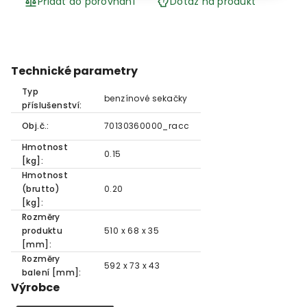
Přidat do porovnání
Dotaz na produkt
Technické parametry
Typ
benzínové sekačky
příslušenství:
Obj.č.:
70130360000_racc
Hmotnost
0.15
[kg]:
Hmotnost
(brutto)
0.20
[kg]:
Rozměry
produktu
510 x 68 x 35
[mm]:
Rozměry
592 x 73 x 43
balení [mm]:
Výrobce